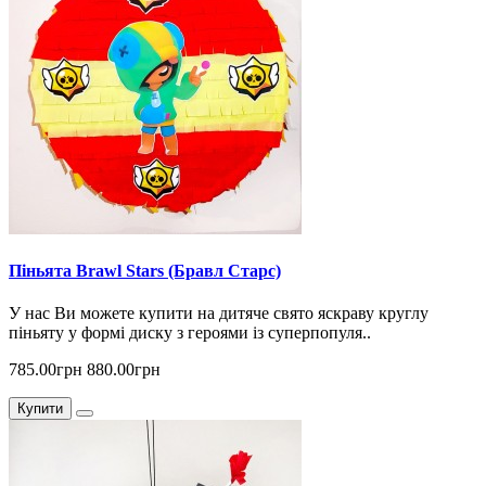
Піньята Brawl Stars (Бравл Старс)
У нас Ви можете купити на дитяче свято яскраву круглу
піньяту у формі диску з героями із суперпопуля..
785.00грн
880.00грн
Купити