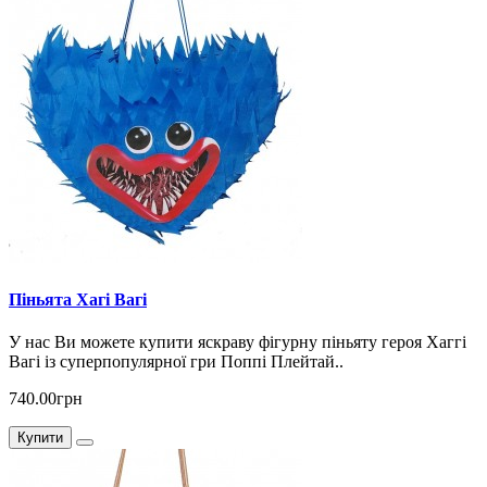
Піньята Хагі Вагі
У нас Ви можете купити яскраву фігурну піньяту героя Хаггі
Вагі із суперпопулярної гри Поппі Плейтай..
740.00грн
Купити