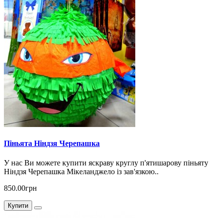
Піньята Ніндзя Черепашка
У нас Ви можете купити яскраву круглу п'ятишарову піньяту
Ніндзя Черепашка Мікеланджело із зав'язкою..
850.00грн
Купити