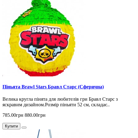
Піньята Brawl Stars Бравл Старс (Сферична)
Велика кругла пінята для любителів гри Бравл Старс з
яскравим дизайном.Розмір піньяти 52 см, складає..
785.00грн
880.00грн
Купити