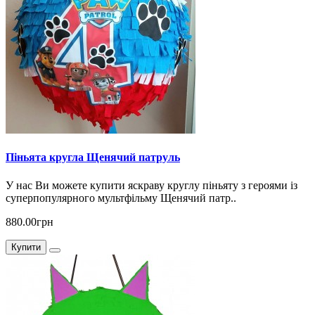
Піньята кругла Щенячий патруль
У нас Ви можете купити яскраву круглу піньяту з героями із
суперпопулярного мультфільму Щенячий патр..
880.00грн
Купити