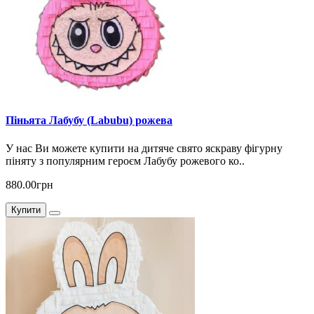
Піньята Лабубу (Labubu) рожева
У нас Ви можете купити на дитяче свято яскраву фігурну
піняту з популярним героєм Лабубу рожевого ко..
880.00грн
Купити