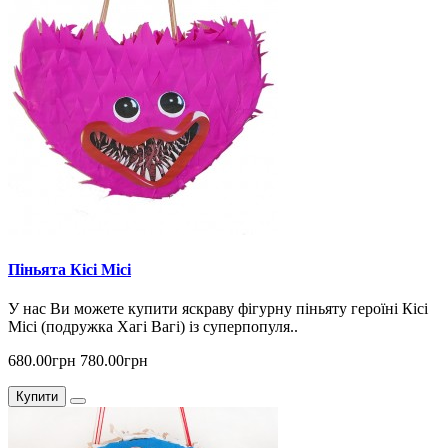
Піньята Кісі Місі
У нас Ви можете купити яскраву фігурну піньяту героїні Кісі
Місі (подружка Хагі Вагі) із суперпопуля..
680.00грн
780.00грн
Купити