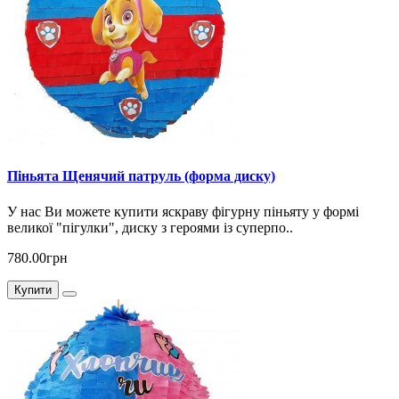
Піньята Щенячий патруль (форма диску)
У нас Ви можете купити яскраву фігурну піньяту у формі
великої "пігулки", диску з героями із суперпо..
780.00грн
Купити