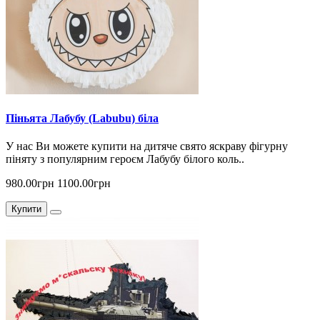
Піньята Лабубу (Labubu) біла
У нас Ви можете купити на дитяче свято яскраву фігурну
піняту з популярним героєм Лабубу білого коль..
980.00грн
1100.00грн
Купити