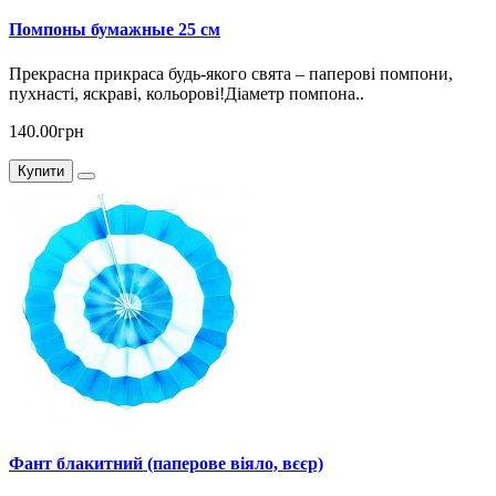
Помпоны бумажные 25 см
Прекрасна прикраса будь-якого свята – паперові помпони,
пухнасті, яскраві, кольорові!Діаметр помпона..
140.00грн
Купити
Фант блакитний (паперове віяло, вєєр)