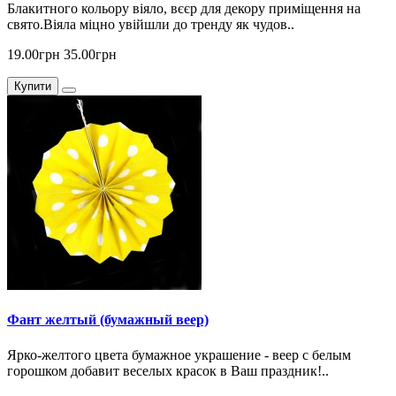
Блакитного кольору віяло, вєєр для декору приміщення на
свято.Віяла міцно увійшли до тренду як чудов..
19.00грн
35.00грн
Купити
Фант желтый (бумажный веер)
Ярко-желтого цвета бумажное украшение - веер с белым
горошком добавит веселых красок в Ваш праздник!..