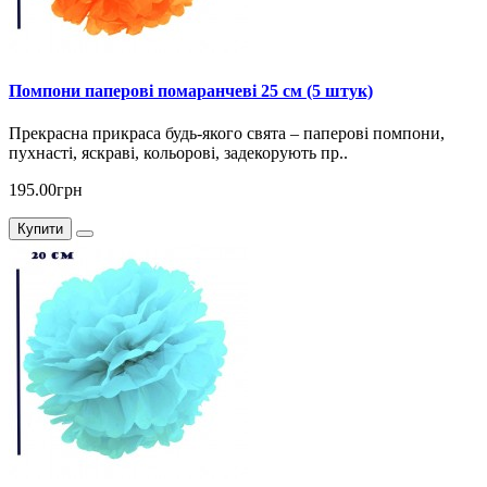
Помпони паперові помаранчеві 25 см (5 штук)
Прекрасна прикраса будь-якого свята – паперові помпони,
пухнасті, яскраві, кольорові, задекорують пр..
195.00грн
Купити