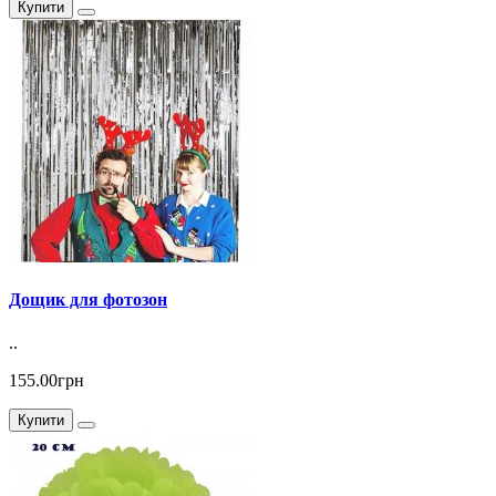
Купити
Дощик для фотозон
..
155.00грн
Купити