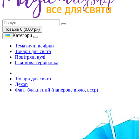
Товарів 0 (0.00грн)
Категорії
Тематичні вечірки
Товари для свята
Повітряні кулі
Святкова сервіровка
Товари для свята
Декор
Фант блакитний (паперове віяло, вєєр)