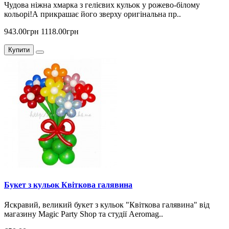
Чудова ніжна хмарка з гелієвих кульок у рожево-білому
кольорі!А прикрашає його зверху оригінальна пр..
943.00грн
1118.00грн
Купити
Букет з кульок Квіткова галявина
Яскравий, великий букет з кульок "Квіткова галявина" від
магазину Magic Party Shop та студії Aeromag..