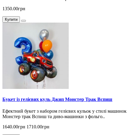
1350.00грн
Купити
Букет із гелієвих куль Джип Монстер Трак Вспиш
Ефектний букет з набором гелієвих кульок у стилі машинок
Монстер трак Вспиш та диво-машинки з фольго..
1640.00грн
1710.00грн