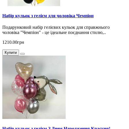
Набір кульок з гелієм для чоловіка Чемпіон
Подарунковий набір гелієвих кульок для справжнього
чоловіка "Чемпіон" - це ідеальне поєднання стилю,..
1210.00грн
Купити
Набір кульок з гелієм З Днем Народження Красуня!