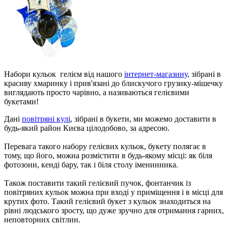
Набори кульок гелієм від нашого
інтернет-магазину
, зібрані в
красиву хмаринку і прив'язані до блискучого грузику-мішечку
виглядають просто чарівно, а називаються гелієвими
букетами!
Дані
повітряні кулі
, зібрані в букети, ми можемо доставити в
будь-який район Києва цілодобово, за адресою.
Перевага такого набору гелієвих кульок, букету полягає в
тому, що його, можна розмістити в будь-якому місці: як біля
фотозони, кенді бару, так і біля столу іменинника.
Також поставити такий гелієвий пучок, фонтанчик із
повітряних кульок можна при вході у приміщення і в місці для
крутих фото. Такий гелієвий букет з кульок знаходиться на
рівні людського зросту, що дуже зручно для отримання гарних,
неповторних світлин.