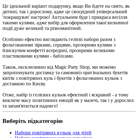
Це ідеальний варіант подарунку, якщо Ви йдете на свято, як
дитині, так і дорослому, адже це своєрідний універсальний
'покращувач' настрою! Актуальним буде і прикраса весілля
такими кулями, адже вибір для оформлення такої визначної
події дуже великий та різноманітний.
Особливо ефектно виглядають гелієві набори разом з
фольгованими зірками, серцями, прозорими кулями з
блискучим конфетті всередині, прозорими великими
пластиковими кулями - баблсами.
Також, ексклюзивно від Magic Party Shop, ми можемо
запропонувати доставку та самовивіз оригінальних букетів
квітів з повітряних куль і букетів з фольгованих кульок з
доставкою по Києву.
Отже, набір із гелієвих кульок ефектний і яскравий - а тому
викличе масу позитивних емоцій як у малечі, так і у дорослих
та запам'ятається надовго!
Виберіть підкатегорію
Набори повітряних кульок для дітей