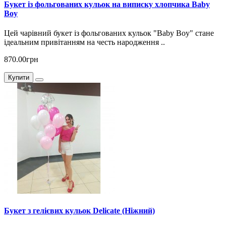
Букет із фольгованих кульок на виписку хлопчика Baby
Boy
Цей чарівний букет із фольгованих кульок "Baby Boy" стане
ідеальним привітанням на честь народження ..
870.00грн
Купити
Букет з гелієвих кульок Delicate (Ніжний)