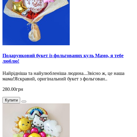
Подарунковий букет із фольгованих куль Мамо, я тебе
люблю!
Найрідніша та найулюбленіша людина...Звісно ж, це наша
мама!Яскравий, оригінальний букет з фольгован..
280.00грн
Купити