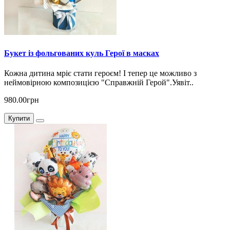
Букет із фольгованих куль Герої в масках
Кожна дитина мріє стати героєм! І тепер це можливо з
неймовірною композицією "Справжній Герой".Уявіт..
980.00грн
Купити