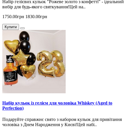
Набір гелієвих кульок "Рожеве золото з конфетті" - ідеальний
вибір для будь-якого святкування!Цей на..
1750.00грн
1830.00грн
Купити
Набір кульок із гелієм для чоловіка Whiskey (Aged to
Perfection)
Подаруйте справжнє свято з набором кульок для привітання
чоловіка з Днем Народження у Києві!Цей набі..