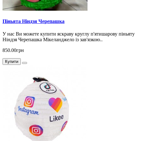
Піньята Ніндзя Черепашка
У нас Ви можете купити яскраву круглу п'ятишарову піньяту
Ніндзя Черепашка Мікеланджело із зав'язкою..
850.00грн
Купити