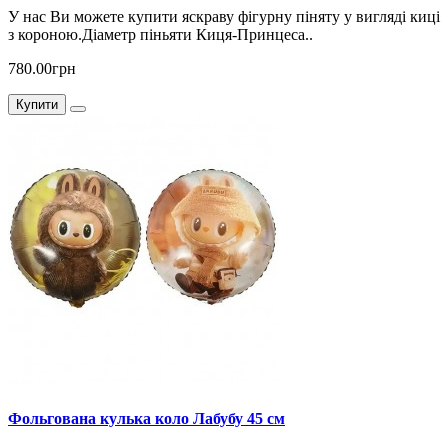
У нас Ви можете купити яскраву фігурну піняту у вигляді киці
з короною.Діаметр піньяти Киця-Принцеса..
780.00грн
Купити
Фольгована кулька коло Лабубу 45 см