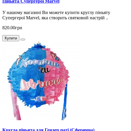
Піньята Супергерої Marvel
У нашому магазині Ви можете купити круглу піньяту
Супергерої Marvel, яка створить святковий настрій ..
820.00грн
Купити
Кругла піньята для Гендер паті (Сферична)