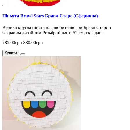
Піньята Brawl Stars Бравл Старс (Сферична)
Велика кругла пінята для любителів гри Бравл Старс з
яскравим дизайном.Розмір піньяти 52 см, складає..
785.00грн
880.00грн
Купити