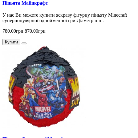
Піньята Майнкрафт
У нас Ви можете купити яскраву фігурну піньяту Minecraft
суперпопулярної однойменної гри.Діаметр пін..
780.00грн
870.00грн
Купити