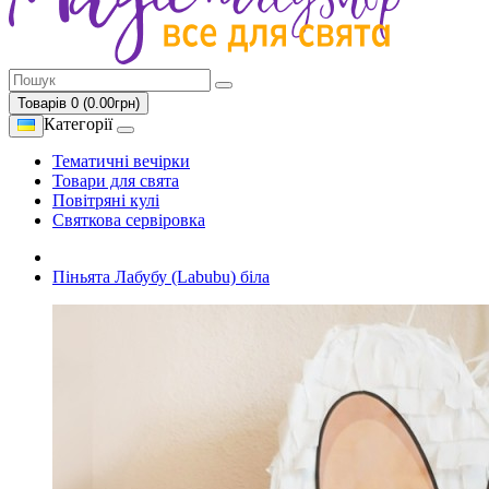
Товарів 0 (0.00грн)
Категорії
Тематичні вечірки
Товари для свята
Повітряні кулі
Святкова сервіровка
Піньята Лабубу (Labubu) біла