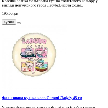
Красива велика фольгована кулька фіолетового кольору у
вигляді популярного героя Лабубу.Висота фольг..
195.00грн
Купити
Фольгована кулька коло Сплячі Лабубу 45 см
Яскрава фольгована кулька у формі кола із зображенням