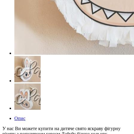
Опис
У нас Ви можете купити на дитяче свято яскраву фігурну
піняту з популярним героєм Лабубу білого кольору.