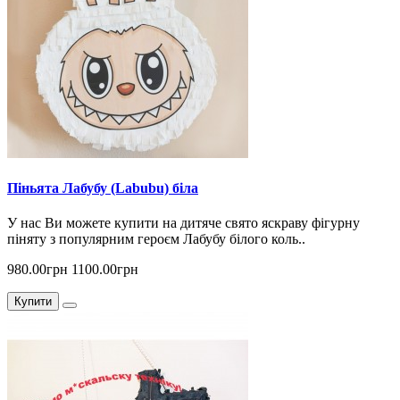
Піньята Лабубу (Labubu) біла
У нас Ви можете купити на дитяче свято яскраву фігурну
піняту з популярним героєм Лабубу білого коль..
980.00грн
1100.00грн
Купити