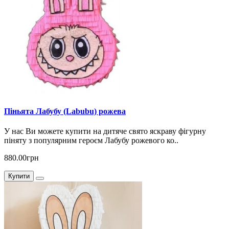
Піньята Лабубу (Labubu) рожева
У нас Ви можете купити на дитяче свято яскраву фігурну
піняту з популярним героєм Лабубу рожевого ко..
880.00грн
Купити