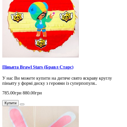
Піньята Brawl Stars (Бравл Старс)
У нас Ви можете купити на дитяче свято яскраву круглу
піньяту у формі диску з героями із суперпопуля..
785.00грн
880.00грн
Купити