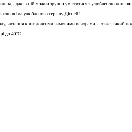
затишна, адже в ній можна зручно уміститися з улюбленою книгою
чкою всіма улюбленого серіалу Дісней!
іалу, читання книг довгими зимовими вечорами, а отже, такий по
рі до 40°С.