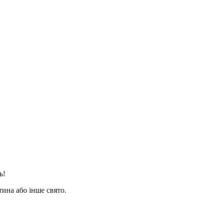
ь!
ина або інше свято.