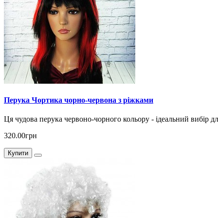
Перука Чортика чорно-червона з ріжками
Ця чудова перука червоно-чорного кольору - ідеальний вибір д
320.00грн
Купити