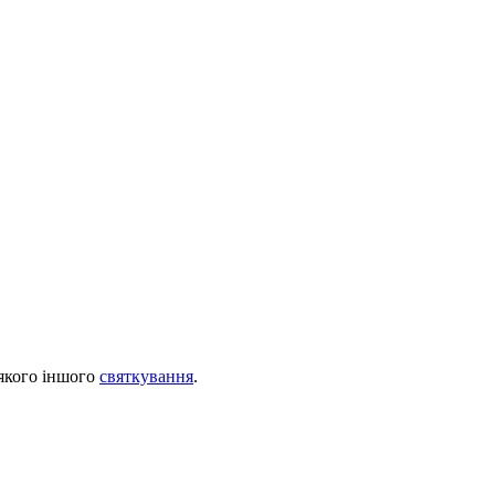
-якого іншого
святкування
.