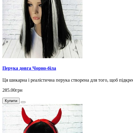
Перука довга Чорно-біла
Ця шикарна і реалістична перука створена для того, щоб підкре
285.00грн
Купити