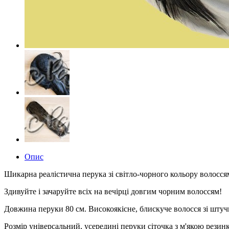
Опис
Шикарна реалістична перука зі світло-чорного кольору волоссям,
Здивуйте і зачаруйте всіх на вечірці довгим чорним волоссям!
Довжина перуки 80 см. Високоякісне, блискуче волосся зі штуч
Розмір універсальний, усередині перуки сіточка з м'якою рези