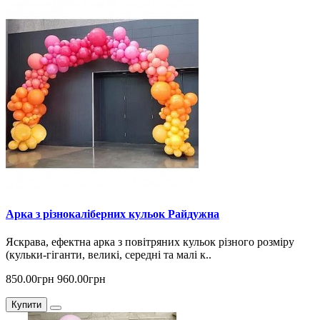
Арка з різнокаліберних кульок Райдужна
Яскрава, ефектна арка з повітряних кульок різного розміру
(кульки-гіганти, великі, середні та малі к..
850.00грн
960.00грн
Купити