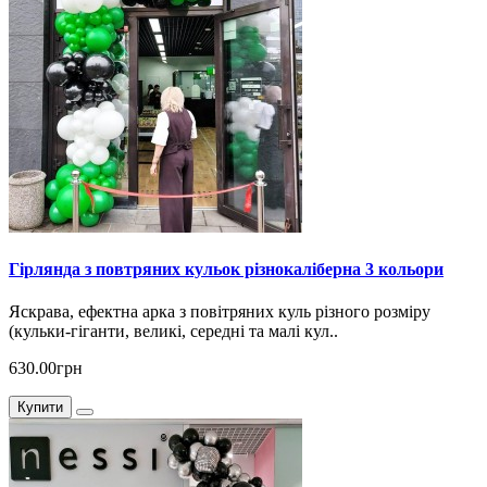
Гірлянда з повтряних кульок різнокаліберна 3 кольори
Яскрава, ефектна арка з повітряних куль різного розміру
(кульки-гіганти, великі, середні та малі кул..
630.00грн
Купити