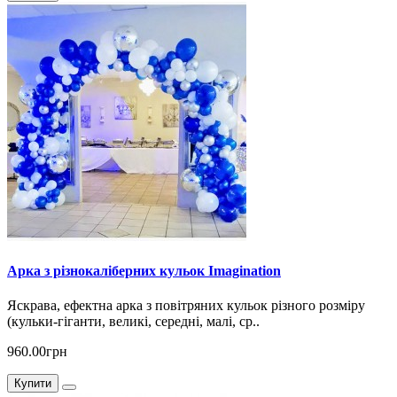
Арка з різнокаліберних кульок Imagination
Яскрава, ефектна арка з повітряних кульок різного розміру
(кульки-гіганти, великі, середні, малі, ср..
960.00грн
Купити