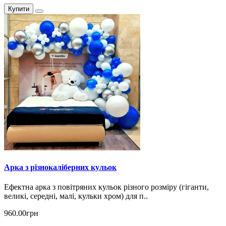
Купити
Арка з різнокаліберних кульок
Ефектна арка з повітряних кульок різного розміру (гіганти,
великі, середні, малі, кульки хром) для п..
960.00грн