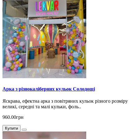
Арка з різнокаліберних кульок Солодощі
Яскрава, ефектна арка з повітряних кульок різного розміру
великі, середні та малі кульки, фоль..
960.00грн
Купити