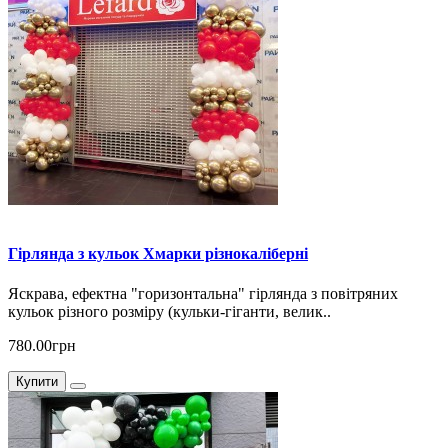
Гірлянда з кульок Хмарки різнокаліберні
Яскрава, ефектна "горизонтальна" гірлянда з повітряних
кульок різного розміру (кульки-гіганти, велик..
780.00грн
Купити