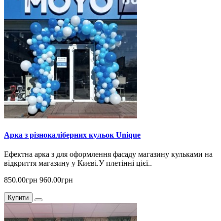
Арка з різнокаліберних кульок Unique
Ефектна арка з для оформлення фасаду магазину кульками на
відкриття магазину у Києві.У плетінні цієї..
850.00грн
960.00грн
Купити