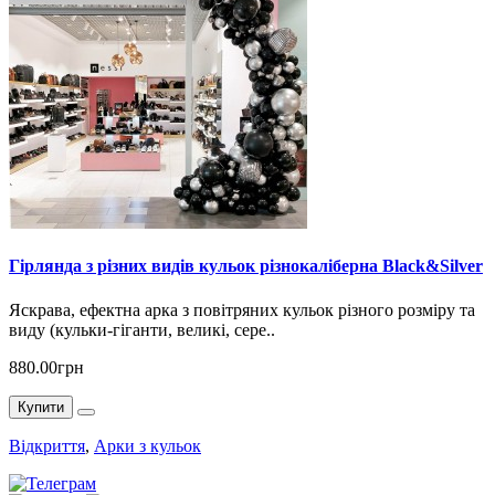
Гірлянда з різних видів кульок різнокаліберна Black&Silver
Яскрава, ефектна арка з повітряних кульок різного розміру та
виду (кульки-гіганти, великі, сере..
880.00грн
Купити
Відкриття
,
Арки з кульок