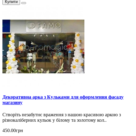
Купити
Декоративна арка з Кульками для оформлення фасаду
магазину
Створіть незабутнє враження з нашою красивою аркою з
різнокаліберних кульок у білому та золотому кол..
450.00грн