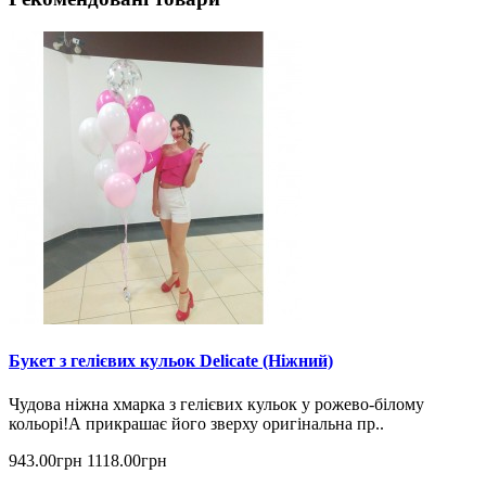
Букет з гелієвих кульок Delicate (Ніжний)
Чудова ніжна хмарка з гелієвих кульок у рожево-білому
кольорі!А прикрашає його зверху оригінальна пр..
943.00грн
1118.00грн