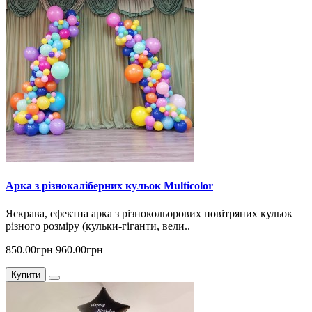
Арка з різнокаліберних кульок Multicolor
Яскрава, ефектна арка з різнокольорових повітряних кульок
різного розміру (кульки-гіганти, вели..
850.00грн
960.00грн
Купити