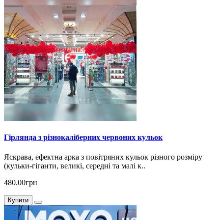
Гірлянда з різнокаліберних червоних кульок
Яскрава, ефектна арка з повітряних кульок різного розміру
(кульки-гіганти, великі, середні та малі к..
480.00грн
Купити