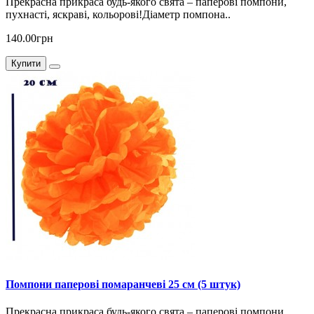
Прекрасна прикраса будь-якого свята – паперові помпони,
пухнасті, яскраві, кольорові!Діаметр помпона..
140.00грн
Купити
Помпони паперові помаранчеві 25 см (5 штук)
Прекрасна прикраса будь-якого свята – паперові помпони,