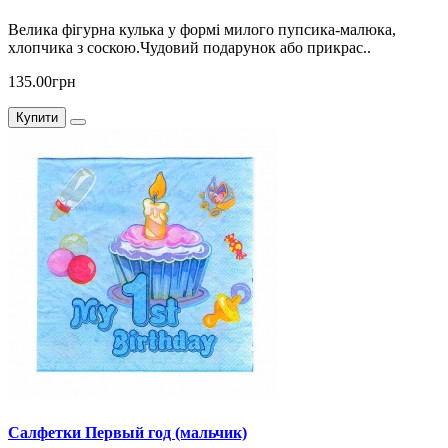
Велика фігурна кулька у формі милого пупсика-малюка,
хлопчика з соскою.Чудовий подарунок або прикрас..
135.00грн
Купити
Салфетки Первый год (мальчик)