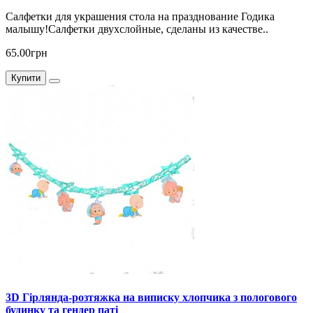
Салфетки для украшения стола на празднование Годика
малышу!Салфетки двухслойные, сделаны из качестве..
65.00грн
Купити
3D Гірлянда-розтяжка на виписку хлопчика з пологового
будинку та гендер паті