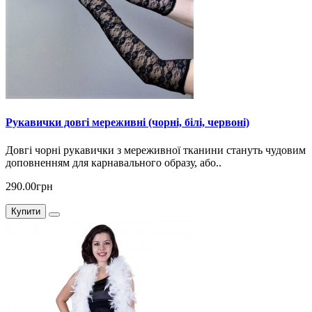
Рукавички довгі мереживні (чорні, білі, червоні)
Довгі чорні рукавички з мереживної тканини стануть чудовим
доповненням для карнавального образу, або..
290.00грн
Купити