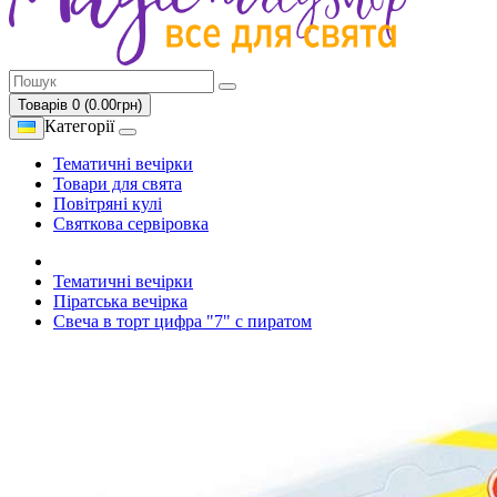
Товарів 0 (0.00грн)
Категорії
Тематичні вечірки
Товари для свята
Повітряні кулі
Святкова сервіровка
Тематичні вечірки
Піратська вечірка
Свеча в торт цифра "7" с пиратом