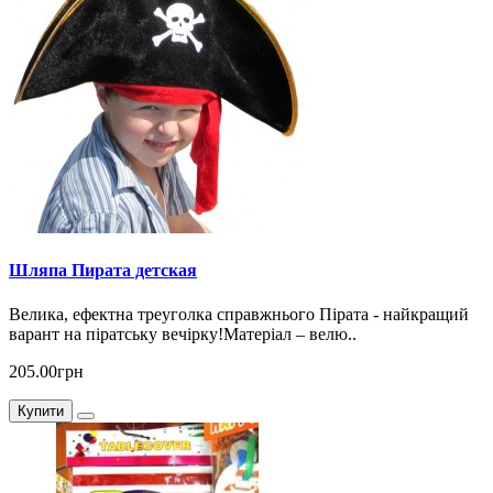
Шляпа Пирата детская
Велика, ефектна треуголка справжнього Пірата - найкращий
варант на піратську вечірку!Матеріал – велю..
205.00грн
Купити