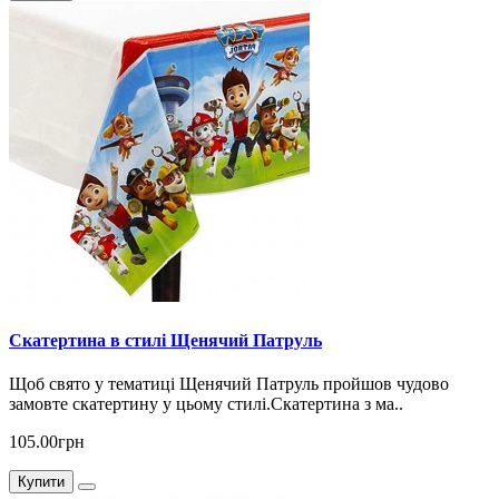
Скатертина в стилі Щенячий Патруль
Щоб свято у тематиці Щенячий Патруль пройшов чудово
замовте скатертину у цьому стилі.Скатертина з ма..
105.00грн
Купити