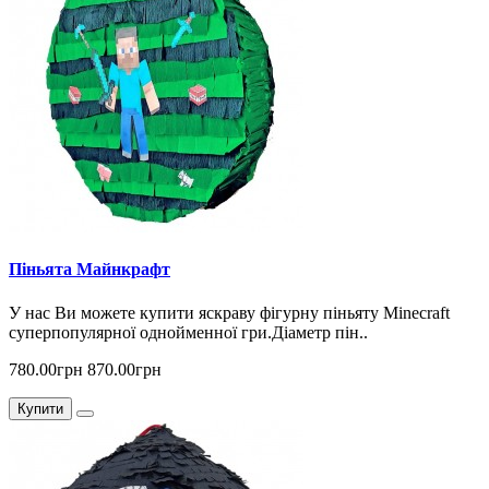
Піньята Майнкрафт
У нас Ви можете купити яскраву фігурну піньяту Minecraft
суперпопулярної однойменної гри.Діаметр пін..
780.00грн
870.00грн
Купити