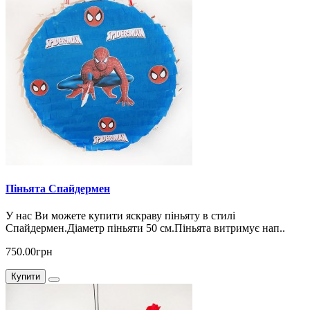
Піньята Спайдермен
У нас Ви можете купити яскраву піньяту в стилі
Спайдермен.Діаметр піньяти 50 см.Піньята витримує нап..
750.00грн
Купити