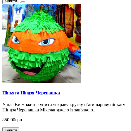
Купити
Піньята Ніндзя Черепашка
У нас Ви можете купити яскраву круглу п'ятишарову піньяту
Ніндзя Черепашка Мікеланджело із зав'язкою..
850.00грн
Купити