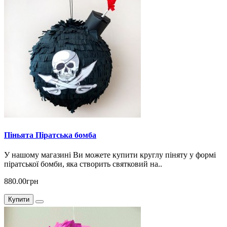
Піньята Піратська бомба
У нашому магазині Ви можете купити круглу піняту у формі
піратської бомби, яка створить святковий на..
880.00грн
Купити