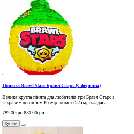
Піньята Brawl Stars Бравл Старс (Сферична)
Велика кругла пінята для любителів гри Бравл Старс з
яскравим дизайном.Розмір піньяти 52 см, складає..
785.00грн
880.00грн
Купити