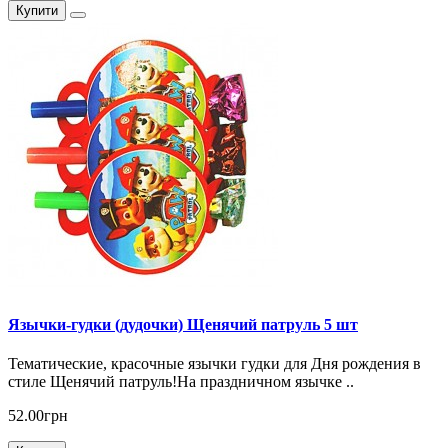
Купити
Язычки-гудки (дудочки) Щенячий патруль 5 шт
Тематические, красочные язычки гудки для Дня рождения в
стиле Щенячий патруль!На праздничном язычке ..
52.00грн