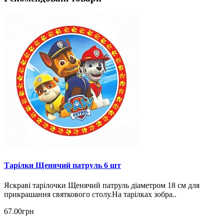
Тарілки Щенячий патруль 6 шт
Яскраві тарілочки Щенячий патруль діаметром 18 см для
прикрашання святкового столу.На тарілках зобра..
67.00грн