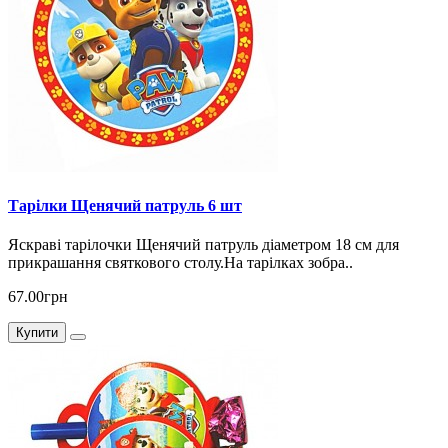
Тарілки Щенячий патруль 6 шт
Яскраві тарілочки Щенячий патруль діаметром 18 см для
прикрашання святкового столу.На тарілках зобра..
67.00грн
Купити