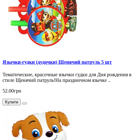
Язычки-гудки (дудочки) Щенячий патруль 5 шт
Тематические, красочные язычки гудки для Дня рождения в
стиле Щенячий патруль!На праздничном язычке ..
52.00грн
Купити