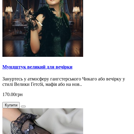
Мундштук великий для вечірки
Зануртесь у атмосферу гангстерського Чикаго або вечірку у
стилі Велики Гетсбі, мафія або на нов..
170.00грн
Купити