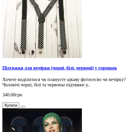
Підтяжки для вечірки (чорні, білі, червоні) у горошок
Хочете виділитися чи плануєте цікаву фотосесію чи вечірку?
Чоловічі чорні, білі та червоны підтяжки у..
340.00грн
Купити