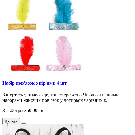
Набір пов'язок з пір'ями 4 шт
Зануртесь у атмосферу гангстерського Чикаго з нашими
наборами жіночих пов'язок у чотирьох чарівних к..
315.00грн
360.00грн
Купити