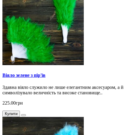
Віяло зелене з пір'їв
Здавна віяло служило не лише елегантним аксесуаром, а й
символізувало величність та високе становище..
225.00грн
Купити