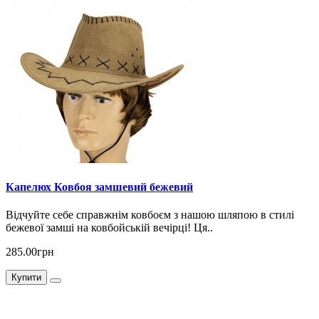
Капелюх Ковбоя замшевий бежевий
Відчуйте себе справжнім ковбоєм з нашою шляпою в стилі
бежевої замші на ковбойській вечірці! Ця..
285.00грн
Купити