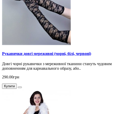
Рукавички довгі мереживні (чорні, білі, червоні)
Довгі чорні рукавички з мереживної тканини стануть чудовим
доповненням для карнавального образу, або..
290.00грн
Купити