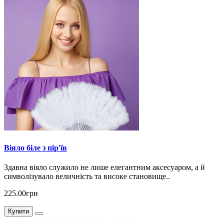
Віяло біле з пір'їв
Здавна віяло служило не лише елегантним аксесуаром, а й
символізувало величність та високе становище..
225.00грн
Купити