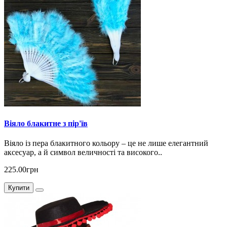
Віяло блакитне з пір'їв
Віяло із пера блакитного кольору – це не лише елегантний
аксесуар, а й символ величності та високого..
225.00грн
Купити