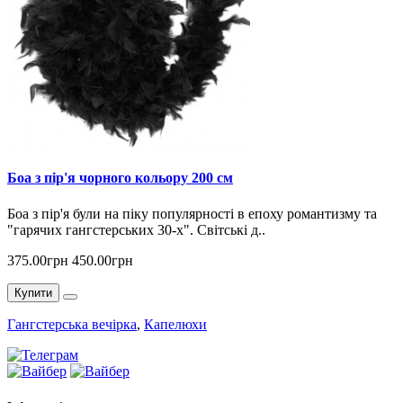
Боа з пір'я чорного кольору 200 см
Боа з пір'я були на піку популярності в епоху романтизму та
"гарячих гангстерських 30-х". Світські д..
375.00грн
450.00грн
Купити
Гангстерська вечірка
,
Капелюхи