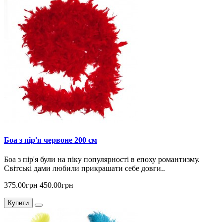
Боа з пір'я червоне 200 см
Боа з пір'я були на піку популярності в епоху романтизму.
Світські дами любили прикрашати себе довги..
375.00грн
450.00грн
Купити