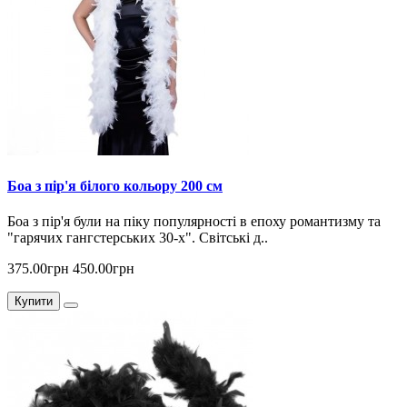
Боа з пір'я білого кольору 200 см
Боа з пір'я були на піку популярності в епоху романтизму та
"гарячих гангстерських 30-х". Світські д..
375.00грн
450.00грн
Купити