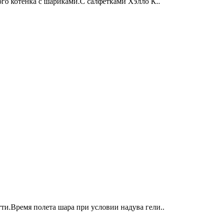
го котенка с шариками.С салфетками Хэлло К..
и.Время полета шара при условии надува гели..