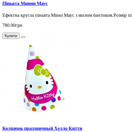
Піньята Минни Маус
Ефектна кругла піньята Мінні Маус з милим бантиком.Розмір пінь
780.00грн
Купити
Колпачок праздничный Хелло Китти