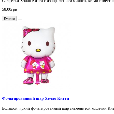
Салфетки Хэлло Китти с изображением милого, всеми известно
58.00грн
Купити
Фольгированный шар Хелло Китти
Большой, яркий фольгированный шар знаменитой кошечки Китт