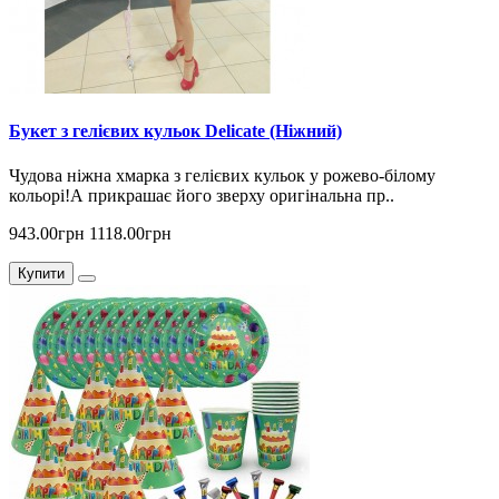
Букет з гелієвих кульок Delicate (Ніжний)
Чудова ніжна хмарка з гелієвих кульок у рожево-білому
кольорі!А прикрашає його зверху оригінальна пр..
943.00грн
1118.00грн
Купити