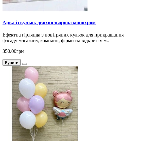
Арка із кульок двохкольорова монохром
Ефектна гірлянда з повітряних кульок для прикрашання
фасаду магазину, компанії, фірми на відкриття м..
350.00грн
Купити