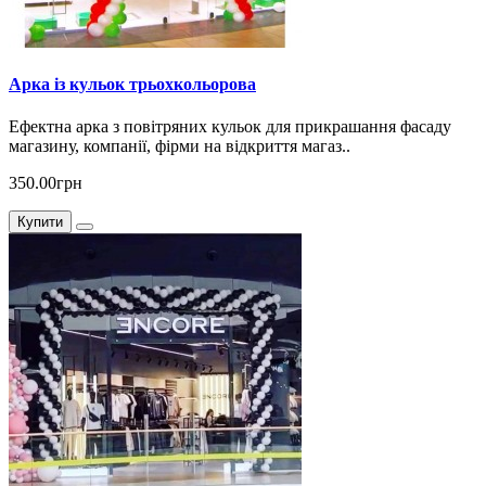
Арка із кульок трьохкольорова
Ефектна арка з повітряних кульок для прикрашання фасаду
магазину, компанії, фірми на відкриття магаз..
350.00грн
Купити