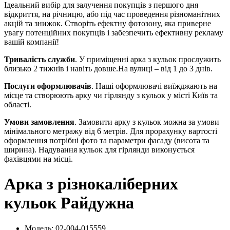
Ідеальний вибір для залучення покупців з першого дня
відкриття, на річницю, або під час проведення різноманітних
акцій та знижок. Створіть ефектну фотозону, яка приверне
увагу потенційних покупців і забезпечить ефективну рекламу
вашій компанії!
Тривалість служби
. У приміщенні арка з кульок прослужить
близько 2 тижнів і навіть довше.На вулиці – від 1 до 3 днів.
Послуги оформлювачів
. Наші оформлювачі виїжджають на
місце та створюють арку чи гірлянду з кульок у місті Київ та
області.
Умови замовлення
. Замовити арку з кульок можна за умови
мінімального метражу від 6 метрів. Для прорахунку вартості
оформлення потрібні фото та параметри фасаду (висота та
ширина). Надування кульок для гірлянди виконується
фахівцями на місці.
Арка з різнокаліберних
кульок Райдужна
Модель: 02-004-015559