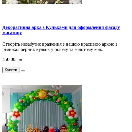
Декоративна арка з Кульками для оформлення фасаду
магазину
Створіть незабутнє враження з нашою красивою аркою з
різнокаліберних кульок у білому та золотому кол..
450.00грн
Купити