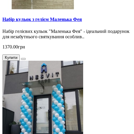
Набір кульок з гелієм Маленька Фея
Набір гелієвих кульок "Маленька Фея" - ідеальний подарунок
для незабутнього святкування особлив..
1370.00грн
Купити