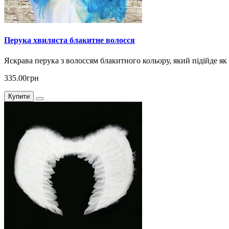
Перука хвиляста блакитне волосся
Яскрава перука з волоссям блакитного кольору, який підійде як 
335.00грн
Купити