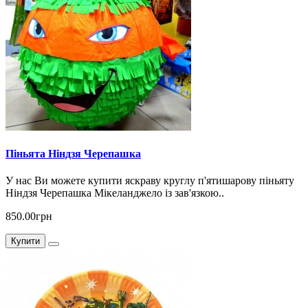
Піньята Ніндзя Черепашка
У нас Ви можете купити яскраву круглу п'ятишарову піньяту
Ніндзя Черепашка Мікеланджело із зав'язкою..
850.00грн
Купити