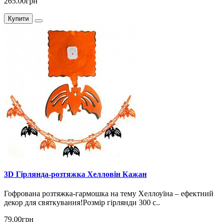
265.00грн
Купити
3D Гірлянда-розтяжка Хелловін Кажан
Гофрована розтяжка-гармошка на тему Хеллоуїна – ефектний
декор для святкування!Розмір гірлянди 300 с..
79.00грн