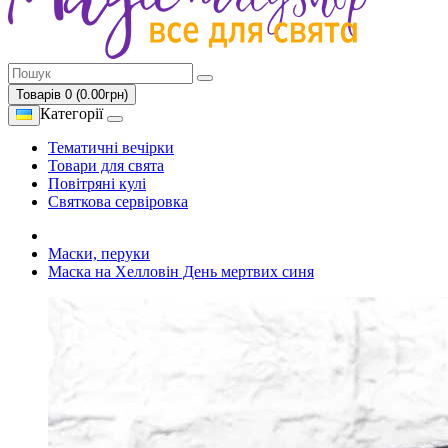
Товарів 0 (0.00грн)
Категорії
Тематичні вечірки
Товари для свята
Повітряні кулі
Святкова сервіровка
Маски, перуки
Маска на Хелловін День мертвих синя