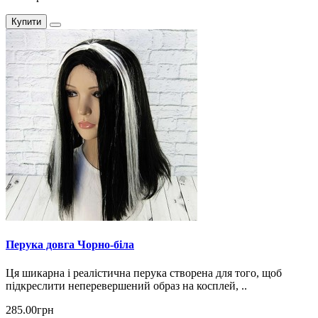
Купити
Перука довга Чорно-біла
Ця шикарна і реалістична перука створена для того, щоб
підкреслити неперевершений образ на косплей, ..
285.00грн