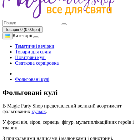
Товарів 0 (0.00грн)
Категорії
Тематичні вечірки
Товари для свята
Повітряні кулі
Святкова сервіровка
Фольговані кулі
Фольговані кулі
В Magic Party Shop представлений великий асортимент
фольгованих
кульок
.
У формі кіл, зірок, сердець, фігур, мультиплікаційних героїв і
тварин.
З прикольними написами і малюнками і однотонні.