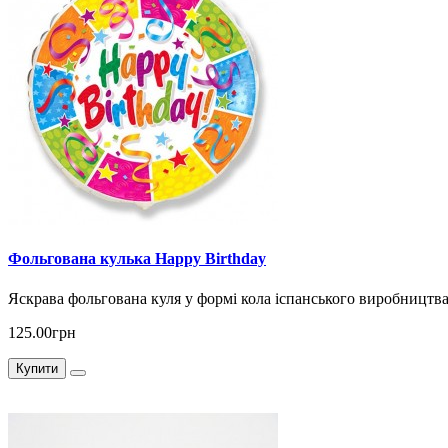
Фольгована кулька Happy Birthday
Яскрава фольгована куля у формі кола іспанського виробництв
125.00грн
Купити