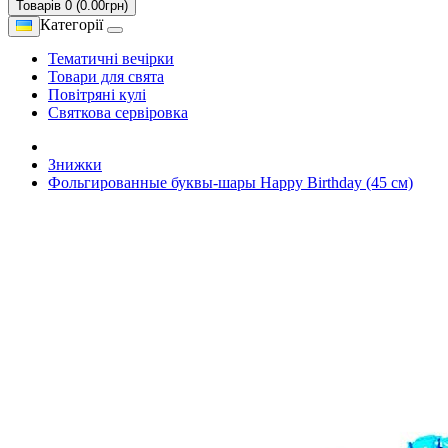
Товарів 0 (0.00грн)
Категорії
Тематичні вечірки
Товари для свята
Повітряні кулі
Святкова сервіровка
Знижки
Фольгированные буквы-шары Happy Birthday (45 см)