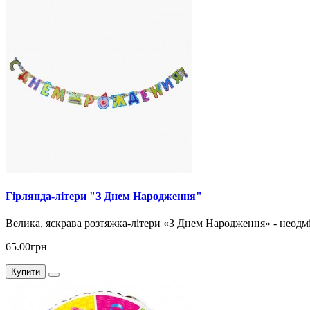
Гірлянда-літери "З Днем Народження"
Велика, яскрава розтяжка-літери «З Днем Народження» - неодмі
65.00грн
Купити