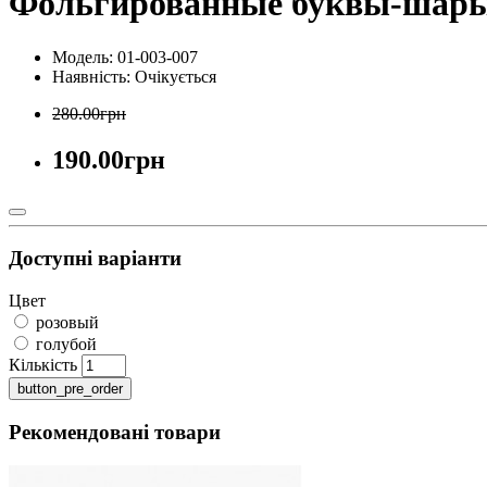
Фольгированные буквы-шары 
Модель: 01-003-007
Наявність:
Очікується
280.00грн
190.00грн
Доступні варіанти
Цвет
розовый
голубой
Кількість
button_pre_order
Рекомендовані товари