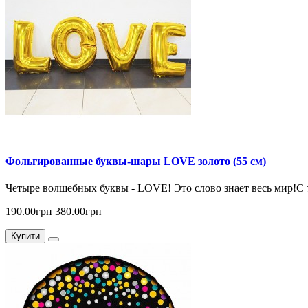
Фольгированные буквы-шары LOVE золото (55 см)
Четыре волшебных буквы - LOVE! Это слово знает весь мир!С 
190.00грн
380.00грн
Купити