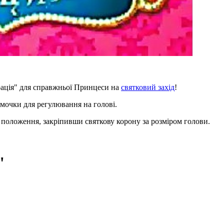
Грація" для справжньої Принцеси на
святковий захід
!
замочки для регулювання на голові.
е положення, закріпивши святкову корону за розміром голови.
"