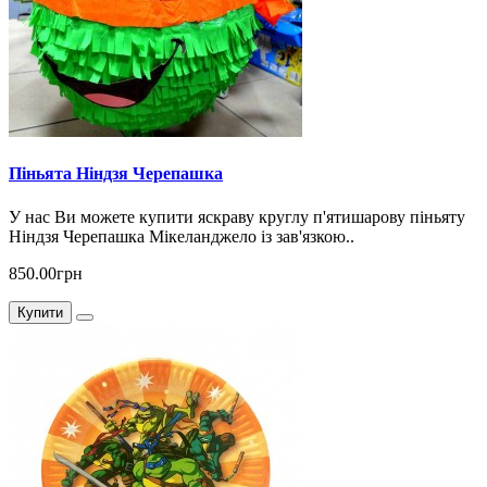
Піньята Ніндзя Черепашка
У нас Ви можете купити яскраву круглу п'ятишарову піньяту
Ніндзя Черепашка Мікеланджело із зав'язкою..
850.00грн
Купити