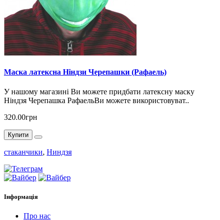
Маска латексна Ніндзи Черепашки (Рафаель)
У нашому магазині Ви можете придбати латексну маску
Ніндзя Черепашка РафаельВи можете використовуват..
320.00грн
Купити
стаканчики
,
Ниндзя
Інформація
Про нас